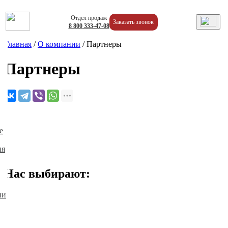
Отдел продаж
Заказать звонок
8
800
333-47-08
Главная
/
О компании
/
Партнеры
Партнеры
е
ия
Нас выбирают:
ии