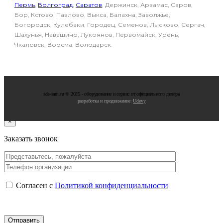
Пермь
,
Волгоград
,
Саратов
, Держинск, Арзамас, Саров,
Бор, Кстово, Павлово, Выкса, Балахна, Заволжье,
Богородск, Кулебаки, Городец, Семенов, Лысково, Сергач,
Шахунья, Навашино, Лукоянов, Первомайск, Урень,
Чкаловск, Ворсма, Володарск.
sds-sam.ru © 2025 - oбopудoвaниe и cepвиc oт oфициaльнoгo дилepa
разработка и продвижение:
Udevy
×
Заказать звонок
Согласен с
Политикой конфиденциальности