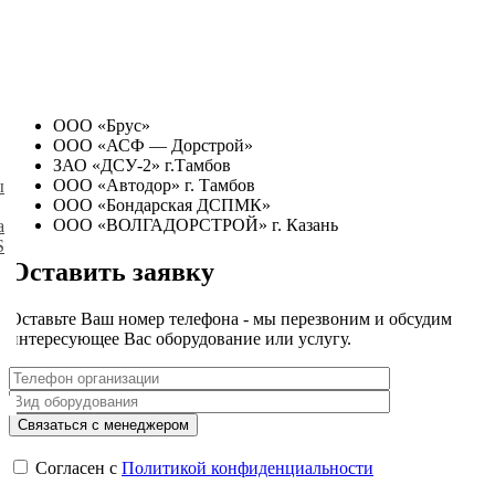
ООО «Брус»
ООО «АСФ — Дорстрой»
ЗАО «ДСУ-2» г.Тамбов
ООО «Автодор» г. Тамбов
ы
ООО «Бондарская ДСПМК»
ООО «ВОЛГАДОРСТРОЙ» г. Казань
а
S
Оставить заявку
Оставьте Ваш номер телефона - мы перезвоним и обсудим
интересующее Вас оборудование или услугу.
Согласен с
Политикой конфиденциальности