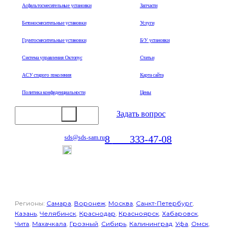
Асфальтосмесительные установки
Запчасти
Бетоносмесительные установки
Услуги
Грунтосмесительные установки
Б/У установки
Система управления Октопус
Статьи
АСУ старого поколения
Карта сайта
Политика конфиденциальности
Цены
Задать вопрос
8
800
333-47-08
sds@sds-sam.ru
Отдел продаж
Регионы:
Самара
,
Воронеж
,
Москва
,
Санкт-Петербург
,
Казань
,
Челябинск
,
Краснодар
,
Красноярск
,
Хабаровск
,
Чита
,
Махачкала
,
Грозный
,
Сибирь
,
Калининград
,
Уфа
,
Омск
,