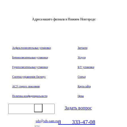
Адреса нашего филиала в Нижнем Новгороде:
603108, г. Нижний Новгород, ул. Героя Овчинникова, 1А, ТЦ
"Успешный"
Асфальтосмесительные установки
Запчасти
Бетоносмесительные установки
Услуги
Грунтосмесительные установки
Б/У установки
Система управления Октопус
Статьи
АСУ старого поколения
Карта сайта
Политика конфиденциальности
Цены
Задать вопрос
8
800
333-47-08
sds@sds-sam.ru