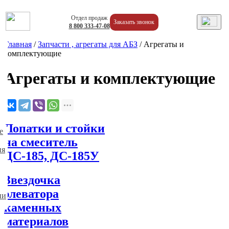
Отдел продаж
Заказать звонок
8
800
333-47-08
Главная
/
Запчасти , агрегаты для АБЗ
/
Агрегаты и
комплектующие
Агрегаты и комплектующие
Лопатки и стойки
е
на смеситель
ия
ДС-185, ДС-185У
Звездочка
элеватора
ии
каменных
материалов