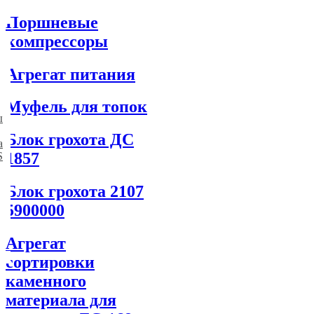
Поршневые
компрессоры
Агрегат питания
Муфель для топок
ы
Блок грохота ДC
а
1857
S
Блок грохота 2107
5900000
Агрегат
сортировки
каменного
материала для