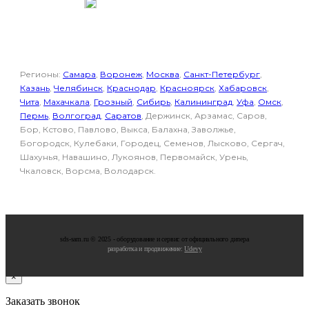
Отдел продаж
Регионы:
Самара
,
Воронеж
,
Москва
,
Санкт-Петербург
,
Казань
,
Челябинск
,
Краснодар
,
Красноярск
,
Хабаровск
,
Чита
,
Махачкала
,
Грозный
,
Сибирь
,
Калининград
,
Уфа
,
Омск
,
Пермь
,
Волгоград
,
Саратов
, Держинск, Арзамас, Саров,
Бор, Кстово, Павлово, Выкса, Балахна, Заволжье,
Богородск, Кулебаки, Городец, Семенов, Лысково, Сергач,
Шахунья, Навашино, Лукоянов, Первомайск, Урень,
Чкаловск, Ворсма, Володарск.
sds-sam.ru © 2025 - oбopудoвaниe и cepвиc oт oфициaльнoгo дилepa
разработка и продвижение:
Udevy
×
Заказать звонок