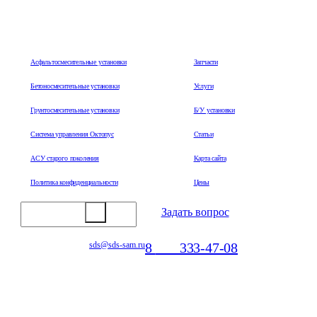
603108, г. Нижний Новгород, ул. Героя Овчинникова, 1А, ТЦ
"Успешный"
Асфальтосмесительные установки
Запчасти
Бетоносмесительные установки
Услуги
Грунтосмесительные установки
Б/У установки
Система управления Октопус
Статьи
АСУ старого поколения
Карта сайта
Политика конфиденциальности
Цены
Задать вопрос
8
800
333-47-08
sds@sds-sam.ru
Отдел продаж