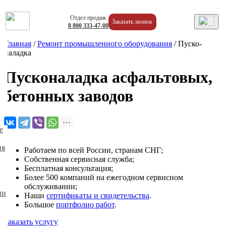
Отдел продаж
Заказать звонок
8
800
333-47-08
Главная
/
Ремонт промышленного оборудования
/
Пуско-
наладка
Пусконаладка асфальтовых,
бетонных заводов
е
ия
Работаем по всей России, странам СНГ;
Собственная сервисная служба;
Бесплатная консультация;
Более 500 компаний на ежегодном сервисном
обслуживании;
ии
Наши
сертификаты и свидетельства
.
Большое
портфолио работ
.
Заказать услугу