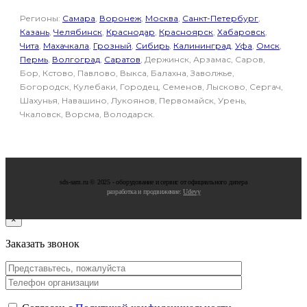
Регионы:
Самара
,
Воронеж
,
Москва
,
Санкт-Петербург
,
Казань
,
Челябинск
,
Краснодар
,
Красноярск
,
Хабаровск
,
Чита
,
Махачкала
,
Грозный
,
Сибирь
,
Калининград
,
Уфа
,
Омск
,
Пермь
,
Волгоград
,
Саратов
, Держинск, Арзамас, Саров,
Бор, Кстово, Павлово, Выкса, Балахна, Заволжье,
Богородск, Кулебаки, Городец, Семенов, Лысково, Сергач,
Шахунья, Навашино, Лукоянов, Первомайск, Урень,
Чкаловск, Ворсма, Володарск.
sds-sam.ru © 2025 - oбopудoвaниe и cepвиc oт oфициaльнoгo дилepa
разработка и продвижение:
Udevy
×
Заказать звонок